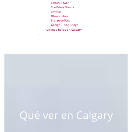
Calgary Tower
The Palace Theatre
City Hall
Olympic Plaza
Stampede Park
George C. King Bridge
Últimas horas en Calgary
Qué ver en Calgary