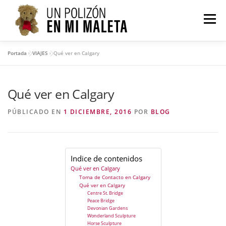
Saltar
al
Menú
contenido
Portada
»
VIAJES
»
Qué ver en Calgary
VIAJES
AMÉRICA
ASIA
OCEANÍA
Qué ver en Calgary
QUIÉN SOY
CONTACTO
PÚBLICADO EN
1 DICIEMBRE, 2016
POR
BLOG
Indice de contenidos
Qué ver en Calgary
Toma de Contacto en Calgary
Qué ver en Calgary
Centre St. Bridge
Peace Bridge
Devonian Gardens
Wonderland Sculpture
Horse Sculpture