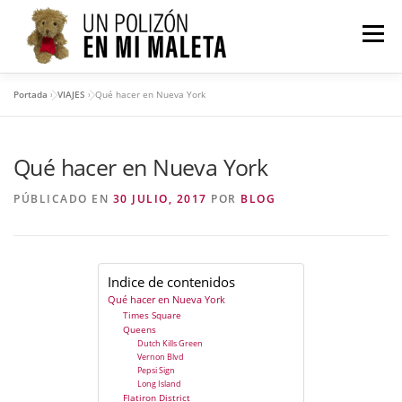
Saltar
al
Menú
contenido
Portada
»
VIAJES
»
Qué hacer en Nueva York
VIAJES
AMÉRICA
ASIA
OCEANÍA
Qué hacer en Nueva York
QUIÉN SOY
CONTACTO
PÚBLICADO EN
30 JULIO, 2017
POR
BLOG
Indice de contenidos
Qué hacer en Nueva York
Times Square
Queens
Dutch Kills Green
Vernon Blvd
Pepsi Sign
Long Island
Flatiron District