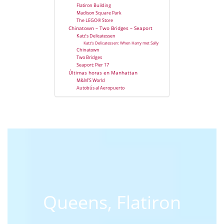
Flatiron Building
Madison Square Park
The LEGO® Store
Chinatown – Two Bridges – Seaport
Katz’s Delicatessen
Katz’s Delicatessen: When Harry met Sally
Chinatown
Two Bridges
Seaport: Pier 17
Últimas horas en Manhattan
M&M’S World
Autobús al Aeropuerto
Queens, Flatiron