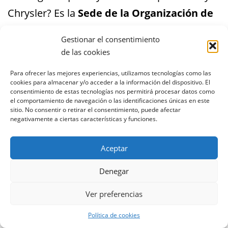
Chrysler? Es la
Sede de la Organización de
las Naciones Unidas
, y te recomiendo que si
Gestionar el consentimiento
puedes pasees por aquella zona que también
de las cookies
es muy interesante.
Para ofrecer las mejores experiencias, utilizamos tecnologías como las
cookies para almacenar y/o acceder a la información del dispositivo. El
consentimiento de estas tecnologías nos permitirá procesar datos como
el comportamiento de navegación o las identificaciones únicas en este
sitio. No consentir o retirar el consentimiento, puede afectar
negativamente a ciertas características y funciones.
Aceptar
Denegar
Ver preferencias
Política de cookies