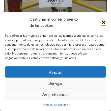
Gestionar el consentimiento
Respeta las señales, es mejor no tener sustos
de las cookies
Para ofrecer las mejores experiencias, utilizamos tecnologías como las
cookies para almacenar y/o acceder a la información del dispositivo. El
consentimiento de estas tecnologías nos permitirá procesar datos como
Viajar a Hawái por libre
el comportamiento de navegación o las identificaciones únicas en este
sitio. No consentir o retirar el consentimiento, puede afectar
negativamente a ciertas características y funciones.
Kauai – Guía de Viaje
Aceptar
Maui – Guía de Viaje
Denegar
Big Island – Guía de Viaje
Ver preferencias
O’ahu – Guía de Viaje
Política de cookies