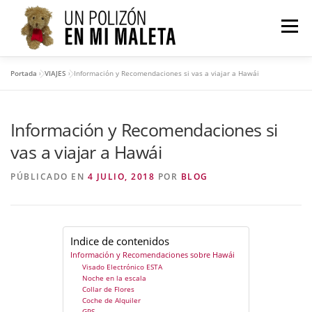
Saltar
al
Menú
contenido
Portada
»
VIAJES
»
Información y Recomendaciones si vas a viajar a Hawái
VIAJES
AMÉRICA
ASIA
OCEANÍA
Información y Recomendaciones si
QUIÉN SOY
CONTACTO
vas a viajar a Hawái
PÚBLICADO EN
4 JULIO, 2018
POR
BLOG
Indice de contenidos
Información y Recomendaciones sobre Hawái
Visado Electrónico ESTA
Noche en la escala
Collar de Flores
Coche de Alquiler
GPS