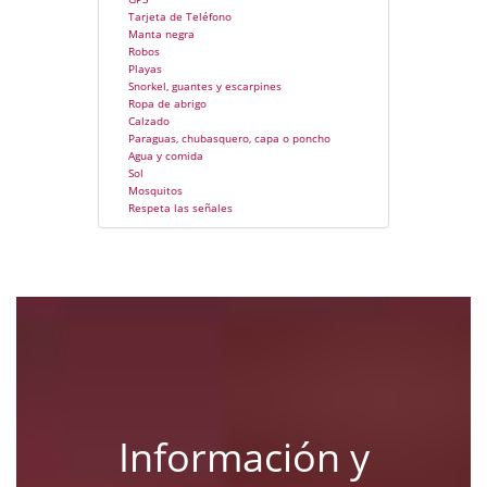
Tarjeta de Teléfono
Manta negra
Robos
Playas
Snorkel, guantes y escarpines
Ropa de abrigo
Calzado
Paraguas, chubasquero, capa o poncho
Agua y comida
Sol
Mosquitos
Respeta las señales
Información y